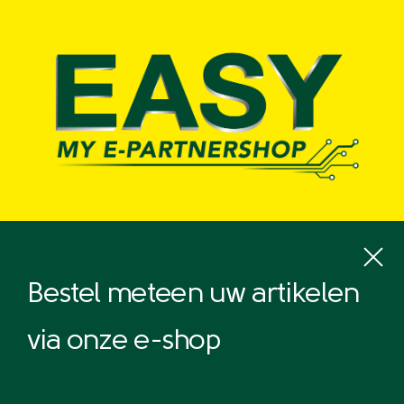
Overslaan
en
naar
de
inhoud
gaan
Bestel meteen uw artikelen
via onze e-shop