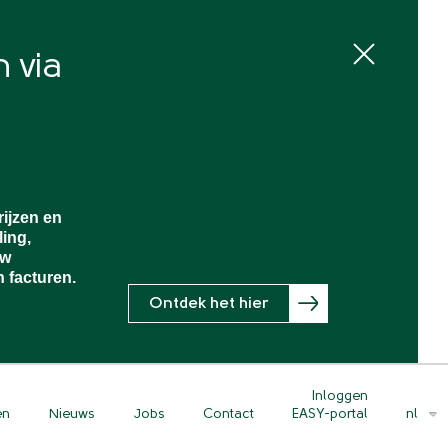
 via
rijzen en
ling,
uw
 facturen.
Ontdek het hier
Inloggen
en
Nieuws
Jobs
Contact
nl
EASY-portal