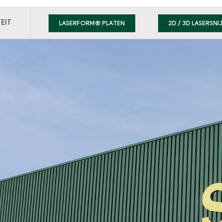
Menu
Secondary
EIT
LASERFORM® PLATEN
2D / 3D LASERSNI
menu