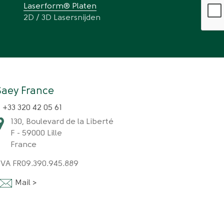
Laserform® Platen
2D / 3D Lasersnijden
Saey France
 +33 320 42 05 61
130, Boulevard de la Liberté
F - 59000 Lille
France
TVA FR09.390.945.889
Fo
Mail >
m