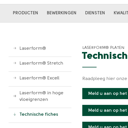
Hoofdnavigatie
PRODUCTEN
BEWERKINGEN
DIENSTEN
KWALIT
LASERFORM® PLATEN
Laserform®
Technisch
Laserform® Stretch
Laserform® Excell
Raadpleeg hier onze 
Laserform® in hoge
Meld u aan op het
vloeigrenzen
Meld u aan op het
Technische fiches
Meld u aan op het