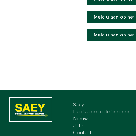
Meld u aan op het
Meld u aan op het
Saey
Top
Duurzaam ondernemen
Nieuws
Menu
Jobs
Contact