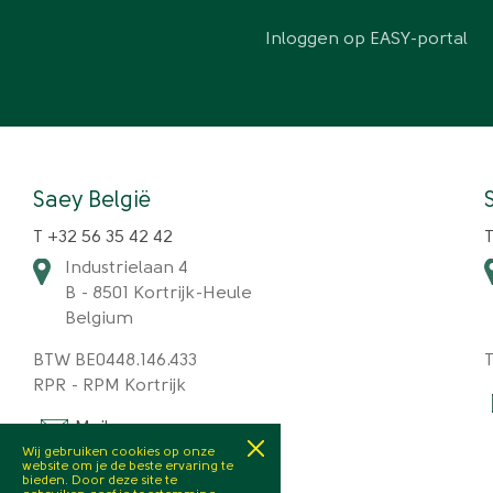
Inloggen op EASY-portal
Saey België
T +32 56 35 42 42
T
Industrielaan 4
B - 8501 Kortrijk-Heule
Belgium
BTW BE0448.146.433
RPR - RPM Kortrijk
Mail >
Wij gebruiken cookies op onze
website om je de beste ervaring te
bieden. Door deze site te