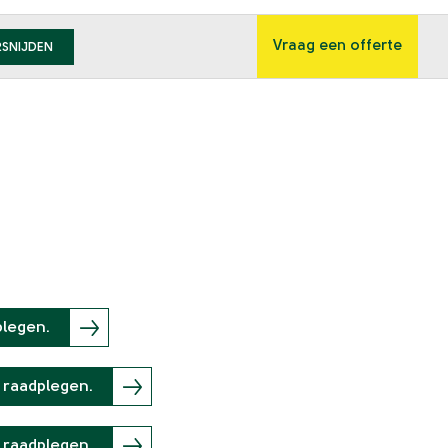
Vraag een offerte
RSNIJDEN
plegen.
 raadplegen.
 raadplegen.