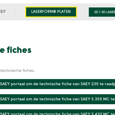
Menu
Secondary
EIT
LASERFORM® PLATEN
2D / 3D LASE
menu
e fiches
technische fiches:
 SAEY portaal om de technische fiche van SAEY 235 te raad
 SAEY portaal om de technische fiche van SAEY S 355 MC te
 SAEY portaal om de technische fiche van SAEY S 420 MC te