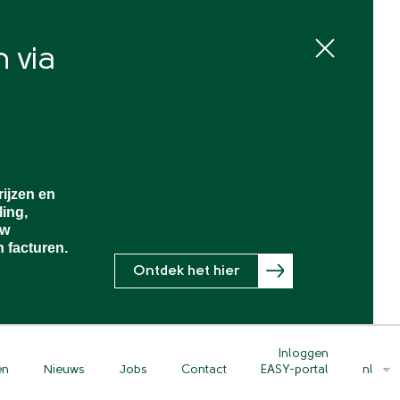
 via
rijzen en
ling,
uw
 facturen.
Ontdek het hier
Inloggen
en
Nieuws
Jobs
Contact
nl
EASY-portal